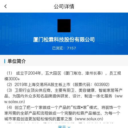
公司详情
厦门松霖科技股份有限公司
已浏览：7157
单位简介
（1） 成立于2004年，五大园区（厦门海沧、漳州长泰），员工规
模3000+
（2）2019年上海交易所A股主板上市（股票代码：603992）
（3）卫厨行业顶尖供应商，主要有厨卫、美容健康、智能家居等产
品，为国内外众多知名品牌提供研发、设计、制造一体化服务（ww
w.solex.cn）
（4）创立了把一个家做成一个产品的“松霖•家”模式，将装饰一个
家所需的全部产品和流程做成一个完整的松霖产品输出，为每一个
城市家庭创造更加轻松愉悦的置家之旅（www.solux.cn）
（5）创新实力卓越，行业智能制造先锋，国内外有效专利840+，
展开