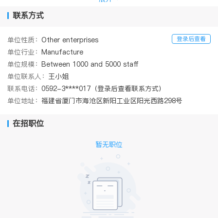
国内外工业设计大奖120+
（6）国家高新技术企业、国家级企业工业设计中心、国家级企业技
联系方式
术中心、国家级知识产权示范企业、中国工业设计十佳创新企业、
国家行业标准起草单位、厦门自主创新示范企业、厦门百强企业
登录后查看
单位性质：
Other enterprises
单位行业：
Manufacture
单位规模：
Between 1000 and 5000 staff
单位联系人：
王小姐
联系电话：
0592-3****017（登录后查看联系方式）
单位地址：
福建省厦门市海沧区新阳工业区阳光西路298号
在招职位
暂无职位