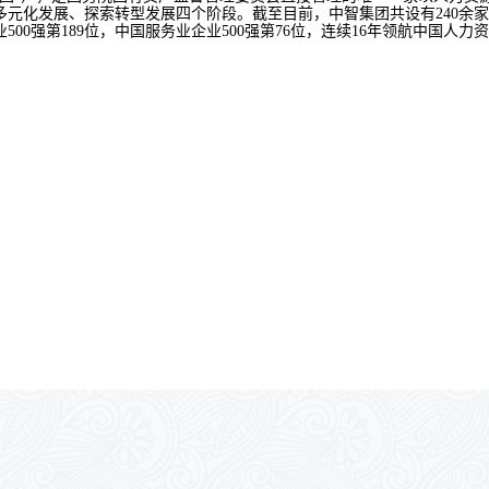
多元化发展、探索转型发展四个阶段。截至目前，中智集团共设有
240
余家
业
500
强第
189
位，中国服务业企业
500
强第
76
位，连续
16
年领航中国人力资