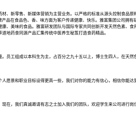
药材、新零售、新媒体营销为主营业务。以严格的标准从源头控制食品原
牌产品在食品色、香、味方面为客户传递健康、快乐。雅富集团公司拥有
健康、美味的食品。雅富研发团队与国际专家共同创新开发天然色素、食
草道地药食同源产品汇集传统中医养生秘笈打造食药精品。
量。员工组成以本科生为主，占百分之九十五以上，博士生四人，在天然
个人愿景和职业目标设得更高一些，我们对你的能力有信心，相信你能达
。现在，我们真诚邀请有志之士加入我们的团队，欢迎学生来公司进行岗