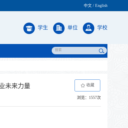
中文
/
English
学生
单位
学校
业未来力量
收藏
浏览：1557次